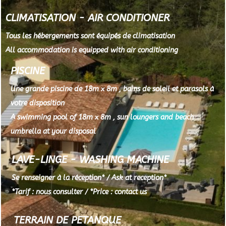
CLIMATISATION - AIR CONDITIONER
Tous les hébergements sont équipés de climatisation
All accommodation is equipped with air conditioning
PISCINE
Une grande piscine de 18m x 8m , bains de soleil et parasols à
votre disposition
A swimming pool of 18m x 8m , sun loungers and beach
umbrella at your disposal
LAVE-LINGE - WASHING MACHINE
Se renseigner à la réception* / Ask at reception*
*Tarif : nous consulter / *Price : contact us
TERRAIN DE PETANQUE